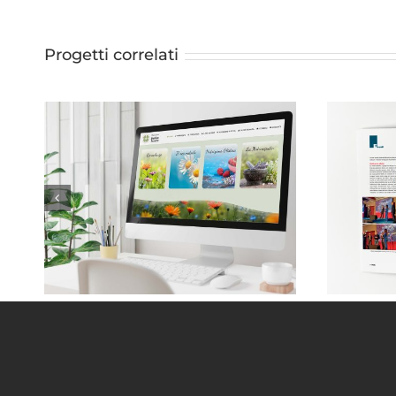
Progetti correlati
Monica Taricco . Naturopata