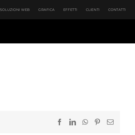
SOLUZIONI WEB
GRAFICA
EFFETTI
CLIENTI
CONTATTI
Facebook
LinkedIn
WhatsApp
Pinterest
Email