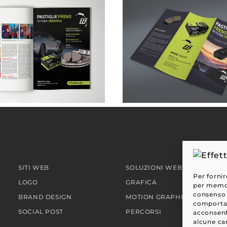
NEW ETF . pubblicità su rivista
SITI WEB
SOLUZIONI WEB
Per fornir
LOGO
GRAFICA
per memori
consenso 
BRAND DESIGN
MOTION GRAPHIC
comportam
SOCIAL POST
PERCORSI
acconsent
alcune car