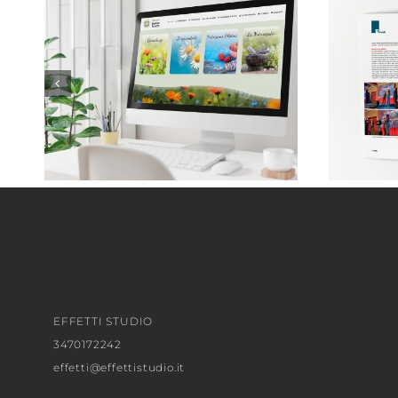
Monica Taricco . Naturopata
EFFETTI STUDIO
3470172242
effetti@effettistudio.it