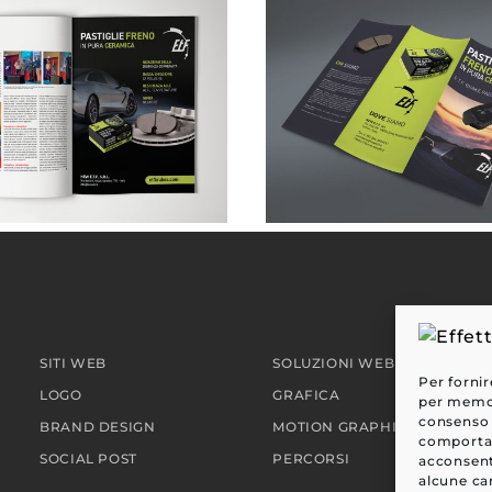
NEW ETF . pubblicità su rivista
SITI WEB
SOLUZIONI WEB
Per fornir
LOGO
GRAFICA
per memori
consenso 
BRAND DESIGN
MOTION GRAPHIC
comportam
SOCIAL POST
PERCORSI
acconsent
alcune car