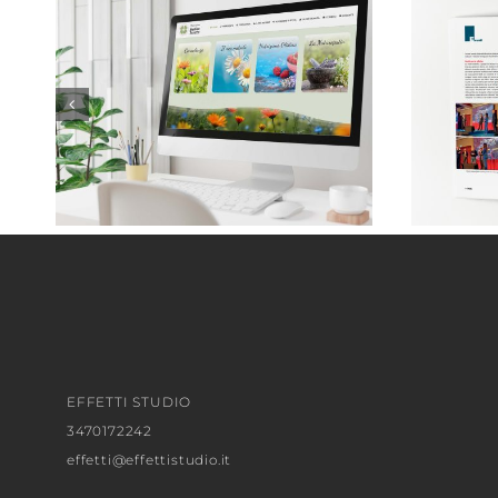
Monica Taricco . Naturopata
EFFETTI STUDIO
3470172242
effetti@effettistudio.it