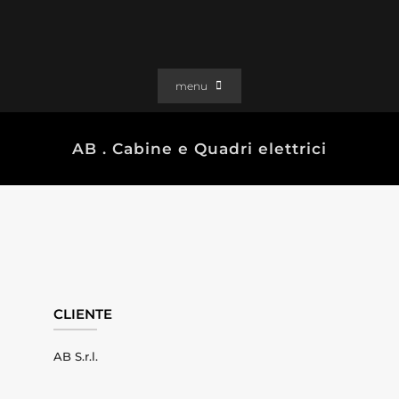
Salta
al
contenuto
menu
PORTFOLIO
AB . Cabine e Quadri elettrici
SOLUZIONI WEB
GRAFICA
EFFETTI
CLIENTI
CONTATTI
CLIENTE
AB S.r.l.