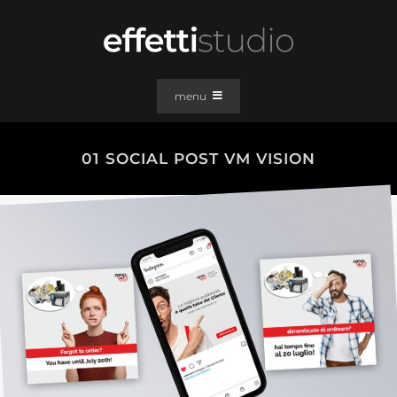
Salta
al
contenuto
menu
PORTFOLIO
01 SOCIAL POST VM VISION
SOLUZIONI WEB
GRAFICA
EFFETTI
CLIENTI
CONTATTI